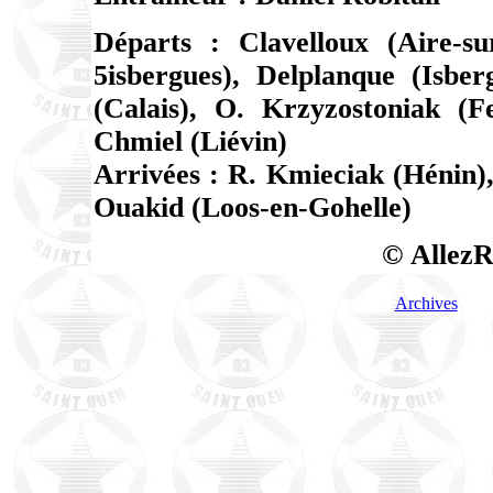
Départs : Clavelloux (Aire-s
5isbergues), Delplanque (Isber
(Calais), O. Krzyzostoniak (F
Chmiel (Liévin)
Arrivées : R. Kmieciak (Hénin),
Ouakid (Loos-en-Gohelle)
© AllezR
Archives