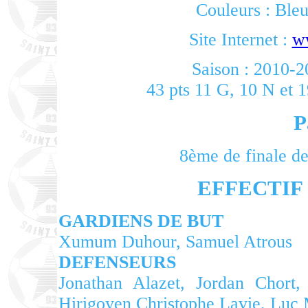
Couleurs : Bleu
Site Internet :
ww
Saison : 2010-2
43 pts 11 G, 10 N et 1
P
8ème de finale d
EFFECTIF (
GARDIENS DE BUT
Xumum Duhour, Samuel Atrous
DEFENSEURS
Jonathan Alazet, Jordan Chort,
Hirigoyen Christophe Lavie, Luc