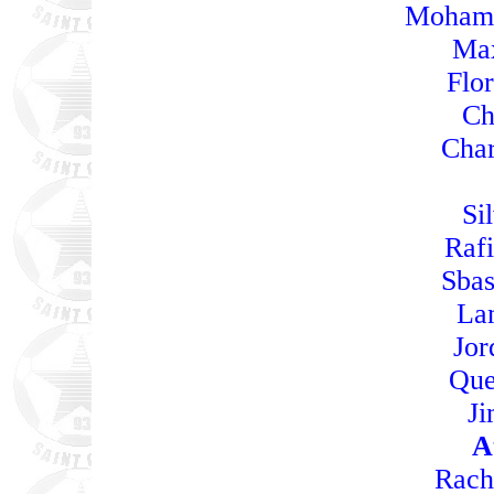
Mohame
Ma
Flor
Ch
Char
Si
Raf
Sbas
La
Jor
Que
Ji
A
Rach