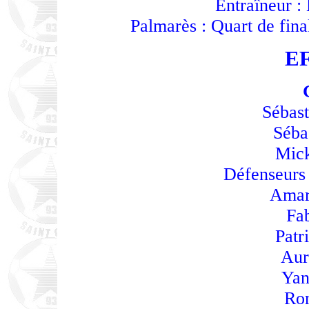
Entraîneur :
Palmarès : Quart de fina
E
Sébas
Séba
Mick
Défenseurs
Amar
Fa
Patr
Aur
Yan
Rom