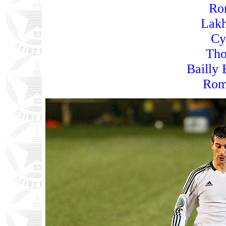
Ro
Lakh
Cy
Tho
Bailly
Rom