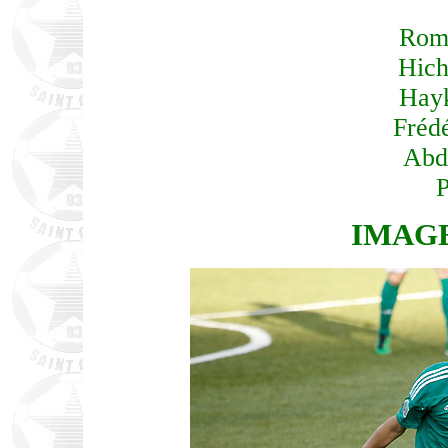
Rom
Hic
Hay
Fréd
Abd
P
IMAGE