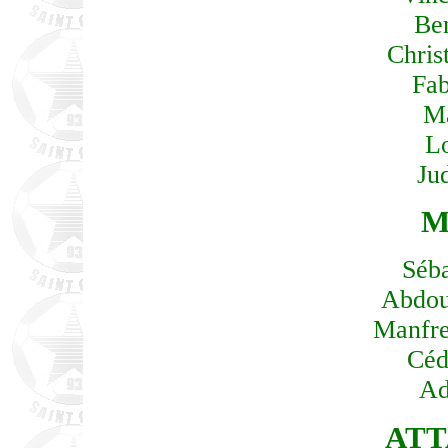
Be
Chris
Fab
Ma
L
Ju
M
Séb
Abdou
Manfr
Céd
Ad
ATT