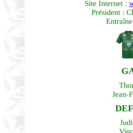
Site Internet :
w
Président :
Entraîn
G
Tho
Jean-F
DE
Judi
Vinc