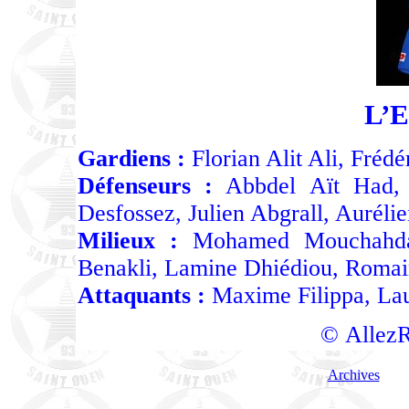
L’
Gardiens :
Florian Alit Ali, Frédé
Défenseurs :
Abbdel Aït Had, 
Desfossez, Julien Abgrall, Aurélie
Milieux :
Mohamed Mouchahda, 
Benakli, Lamine Dhiédiou, Romain
Attaquants :
Maxime Filippa, Lau
© AllezR
Archives