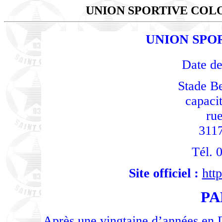
UNION SPORTIVE CO
UNION SPO
Date de
Stade B
capacit
rue
311
Tél. 
Site officiel :
htt
PA
Après une vingtaine d’années en D