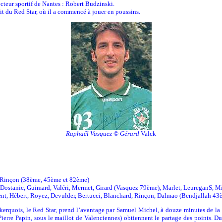
teur sportif de Nantes : Robert Budzinski.
t du Red Star, où il a commencé à jouer en poussins.
Raphaël Vasquez © Gérard
Valck
– Rinçon (38ème, 45ème et 82ème)
stanic, Guimard, Valéri, Mermet, Girard (Vasquez 79ème), Marlet, LeureganS, Mich
t, Hébert, Royez, Devulder, Bertucci, Blanchard, Rinçon, Dalmao (Bendjallah 43è
nkerquois, le Red Star, prend l’avantage par Samuel Michel, à douze minutes de la 
ean-Pierre Papin, sous le maillot de Valenciennes) obtiennent le partage des points