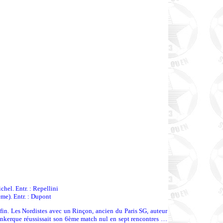
el. Entr. : Repellini
me). Entr. : Dupont
fin. Les Nordistes avec un Rinçon, ancien du Paris SG, auteur
. Dunkerque réussissait son 6ème match nul en sept rencontres …