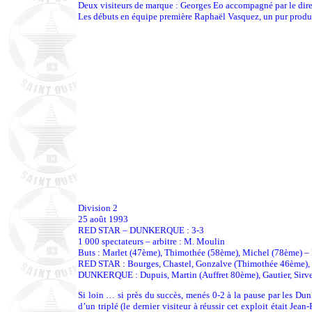
Deux visiteurs de marque : Georges Eo accompagné par le direc
Les débuts en équipe première Raphaël Vasquez, un pur produi
Division 2
25 août 1993
RED STAR – DUNKERQUE : 3-3
1 000 spectateurs – arbitre : M. Moulin
Buts : Marlet (47ème), Thimothée (58ème), Michel (78ème) 
RED STAR : Bourges, Chastel, Gonzalve (Thimothée 46ème), Do
DUNKERQUE : Dupuis, Martin (Auffret 80ème), Gautier, Sirven
Si loin … si près du succès, menés 0-2 à la pause par les Du
d’un triplé (le dernier visiteur à réussir cet exploit était J