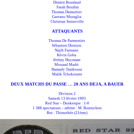
Dimitri Boudaud
Fatah Boufim
Thomas Dumortier
Gaetano Muraglia
Christian Senneville
ATTAQUANTS
Thomas De Parmentier
Sébastien Dorizon
Najib Farssane
Kévin Goba
Jérémy Huysman
Mouaad Madri
Hamady Tamboura
Malik Tchokounte
DEUX MATCHS DU PASSE … 20 ANS DEJA, A BAUER
Division 2
Samedi 13 février 1993
Red Star – Dunkerque : 1-0
1 388 spectateurs – arbitre : M. Bonnichon
But : Thimothée (21ème)