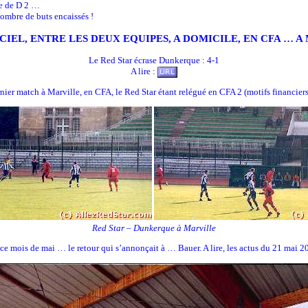
re de D 2 …
nombre de buts encaissés !
IEL, ENTRE LES DEUX EQUIPES, A DOMICILE, EN CFA … A M
Le Red Star écrase Dunkerque : 4-1
A lire :
ernier match à Marville, en CFA, le Red Star étant relégué en CFA 2 (motifs financiers)
Red Star – Dunkerque à Marville
e mois de mai … le retour qui s’annonçait à … Bauer. A lire, les actus du 21 mai 2