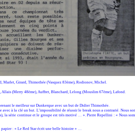
d, Marlet, Girard, Thimothée (Vasquez 83ème), Rodionov, Michel.
 Allais (Merry 48ème), Auffret, Blanchard, Lelong (Mouslim 67ème), Lafond.
prenant le meilleur sur Dunkerque avec un but de Didier Thimothée.
 avec à la clé un but. L’impossibilité de réussir le break nous a contrarié. Nous s
ints), la série continue et le groupe est très motivé … ». Pierre Repellini : « Nous
n papier : « Le Red Star écrit une belle histoire » …