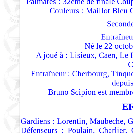
Palmarès : 32ème de finale Cou
Couleurs : Maillot Bleu C
Seconde
Entraîneu
Né le 22 octob
A joué à : Lisieux, Caen, Le
C
Entraîneur : Cherbourg, Tinq
depui
Bruno Scipion est membr
E
Gardiens : Lorentin, Maubeche, 
Défenseurs : Poulain, Charlier,