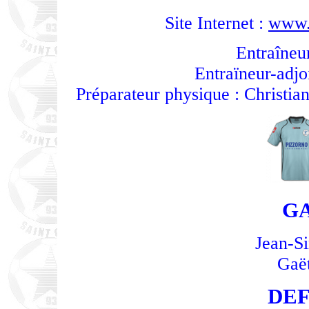
Site Internet :
www.e
Entraîneu
Entraïneur-adjo
Préparateur physique : Christia
G
Jean-S
Gaë
DE