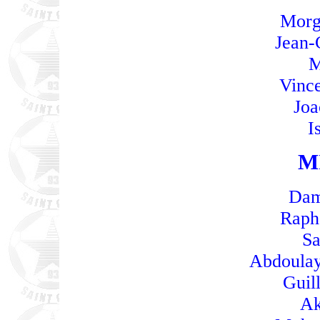
Morg
Jean-C
M
Vinc
Joa
I
M
Dam
Raph
S
Abdoula
Guil
Ak