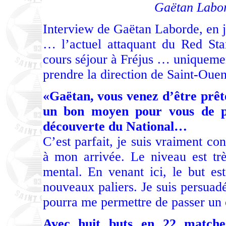
Gaëtan Labo
Interview de Gaëtan Laborde, en ju
… l’actuel attaquant du Red Sta
cours séjour à Fréjus … uniquemen
prendre la direction de Saint-Oue
«Gaëtan, vous venez d’être prêt
un bon moyen pour vous de po
découverte du National…
C’est parfait, je suis vraiment co
à mon arrivée. Le niveau est trè
mental. En venant ici, le but es
nouveaux paliers. Je suis persua
pourra me permettre de passer un 
Avec huit buts en 22 match