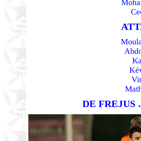
Moha
Ced
ATT
Moula
Abdo
Ka
Kév
Vi
Math
DE FREJUS 