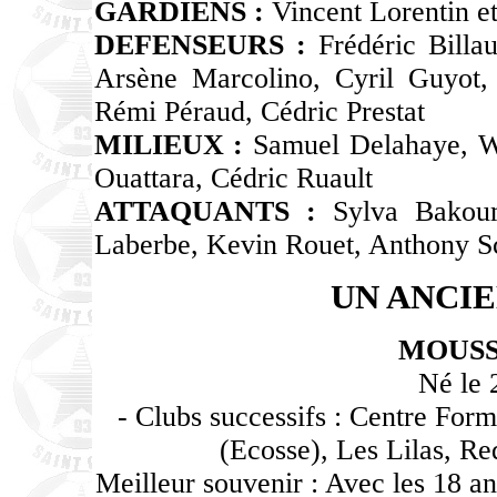
GARDIENS :
Vincent Lorentin et
DEFENSEURS :
Frédéric Billa
Arsène Marcolino, Cyril Guyot,
Rémi Péraud, Cédric Prestat
MILIEUX :
Samuel Delahaye, Wi
Ouattara, Cédric Ruault
ATTAQUANTS :
Sylva Bakoum
Laberbe, Kevin Rouet, Anthony Sc
UN ANCIE
MOUSS
Né le 
- Clubs successifs : Centre Form
(Ecosse), Les Lilas, Re
Meilleur souvenir : Avec les 18 an