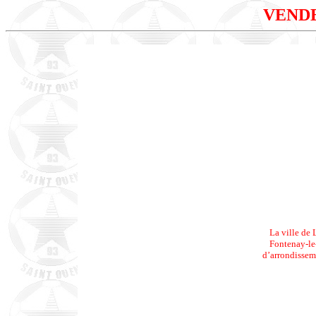
VEND
La ville de
Fontenay-le
d’arrondissem