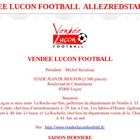
EE LUCON FOOTBALL
ALLEZREDSTA
VENDEE LUCON FOOTBALL
Président : Michel Reculeau
STADE JEAN DE MOUZON (5 500 places)
Boulevard de l’Aumônerie
85400 Luçon
Situation
 Luçon se situe entre La Roche-sur-Yon, préfecture du département de Vendée à 33
-Comte, chef-lieu d’arrondissement, à 29 km à l’est, Les Sables-d'Olonne égaleme
ent à 49 km à l’ouest, et La Rochelle, chef-lieu du département voisin de la Cha
à 41 km au sud.
Site :
http://www.vendeeluconfootball.fr/
SAISON DERNIERE