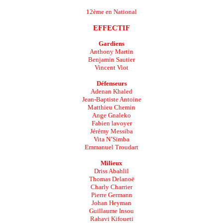
12ème en National
EFFECTIF
Gardiens
Anthony Martin
Benjamin Sautier
Vincent Viot
Défenseurs
Adenan Khaled
Jean-Baptiste Antoine
Matthieu Chemin
Ange Gnaleko
Fabien lavoyer
Jérémy Messiba
Vita N’Simba
Emmanuel Troudart
Milieux
Driss Abahlil
Thomas Delanoë
Charly Charrier
Pierre Germann
Johan Heyman
Guillaume Insou
Rahavi Kifoueti