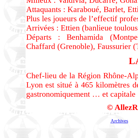
Milieux : Valdivia, Ducarre, Gona
Attaquants : Karaboué, Barlet, Et
Plus les joueurs de l’effectif profe
Arrivées : Ettien (banlieue toulous
Départs : Benhamida (Montpell
Chaffard (Grenoble), Faussurier (T
L
Chef-lieu de la Région Rhône-Alp
Lyon est situé à 465 kilomètres de
gastronomiquement … et capitale d
© AllezR
Archives