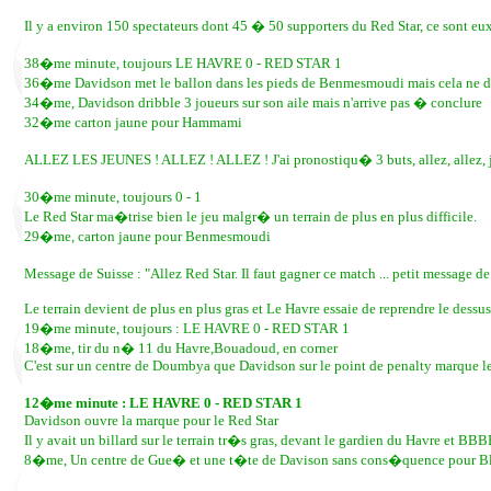
Il y a environ 150 spectateurs dont 45 � 50 supporters du Red Star, ce sont eu
38�me minute, toujours LE HAVRE 0 - RED STAR 1
36�me Davidson met le ballon dans les pieds de Benmesmoudi mais cela ne d
34�me, Davidson dribble 3 joueurs sur son aile mais n'arrive pas � conclure
32�me carton jaune pour Hammami
ALLEZ LES JEUNES ! ALLEZ ! ALLEZ ! J'ai pronostiqu� 3 buts, allez, allez, j'at
30�me minute, toujours 0 - 1
Le Red Star ma�trise bien le jeu malgr� un terrain de plus en plus difficile.
29�me, carton jaune pour Benmesmoudi
Message de Suisse : "Allez Red Star. Il faut gagner ce match ... petit message de
Le terrain devient de plus en plus gras et Le Havre essaie de reprendre le dessus
19�me minute, toujours : LE HAVRE 0 - RED STAR 1
18�me, tir du n� 11 du Havre,Bouadoud, en corner
C'est sur un centre de Doumbya que Davidson sur le point de penalty marque le
12�me minute : LE HAVRE 0 - RED STAR 1
Davidson ouvre la marque pour le Red Star
Il y avait un billard sur le terrain tr�s gras, devant le gardien du Havr
8�me, Un centre de Gue� et une t�te de Davison sans cons�quence pour B