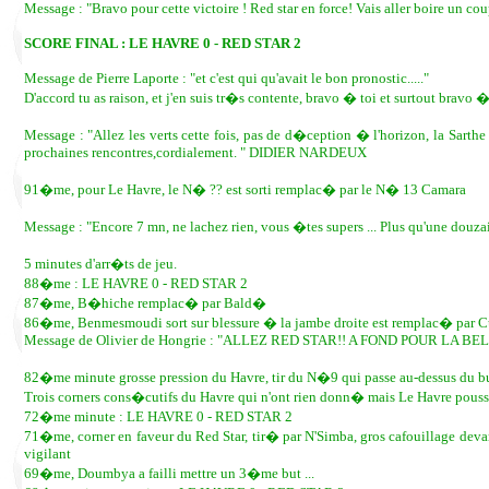
Message : "Bravo pour cette victoire ! Red star en force! Vais aller boire un c
SCORE FINAL : LE HAVRE 0 - RED STAR 2
Message de Pierre Laporte : "et c'est qui qu'avait le bon pronostic....."
D'accord tu as raison, et j'en suis tr�s contente, bravo � toi et surtout bravo
Message : "Allez les verts cette fois, pas de d�ception � l'horizon, la Sart
prochaines rencontres,cordialement. " DIDIER NARDEUX
91�me, pour Le Havre, le N� ?? est sorti remplac� par le N� 13 Camara
Message : "Encore 7 mn, ne lachez rien, vous �tes supers ... Plus qu'une douza
5 minutes d'arr�ts de jeu.
88�me : LE HAVRE 0 - RED STAR 2
87�me, B�hiche remplac� par Bald�
86�me, Benmesmoudi sort sur blessure � la jambe droite est remplac� par 
Message de Olivier de Hongrie : "ALLEZ RED STAR!! A FOND POUR LA BE
82�me minute grosse pression du Havre, tir du N�9 qui passe au-dessus du bu
Trois corners cons�cutifs du Havre qui n'ont rien donn� mais Le Havre pouss
72�me minute : LE HAVRE 0 - RED STAR 2
71�me, corner en faveur du Red Star, tir� par N'Simba, gros cafouillage devan
vigilant
69�me, Doumbya a failli mettre un 3�me but ...