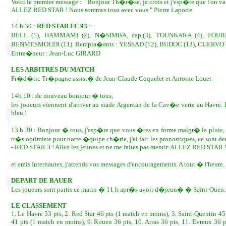
Voici le premier message : " Bonjour Th�r�se, je crois et j'esp�re que l'on va 
ALLEZ RED STAR ! Nous sommes tous avec vous." Pierre Laporte
14 h 30 :
RED STAR FC 93
:
BELL (1), HAMMAMI (2), N�SIMBA, cap.(3), TOUNKARA (4), FOURN
BENMESMOUDI (11). Rempla�ants : YESSAD (12), BUDOC (13), CUERVO (
Entra�neur : Jean-Luc GIRARD
LES ARBITRES DU MATCH
Fr�d�ric Tr�pagne assist� de Jean-Claude Coquelet et Antoine Louet
14h 10 : de nouveau bonjour � tous,
les joueurs viennent d'arriver au stade Argentan de la Cav�e verte au Havre. Le 
bleu !
13 h 30 : Bonjour � tous, j'esp�re que vous �tes en forme malgr� la pluie, c'
tr�s optimiste pour notre �quipe ch�rie, j'ai fait les pronostiques, ce sont d
- RED STAR 3 ! Allez les jeunes et ne me faites pas mentir. ALLEZ RED STA
et amis Internautes, j'attends vos messages d'encouragements. A tout � l'heu
DEPART DE BAUER
Les joueurs sont partis ce matin � 11 h apr�s avoir d�jeun� � Saint-Ouen.
LE CLASSEMENT
1. Le Havre 53 pts, 2. Red Star 46 pts (1 match en moins), 3. Saint-Quentin 45 
41 pts (1 match en moins), 9. Rouen 36 pts, 10. Arras 36 pts, 11. Evreux 36 