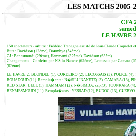
LES MATCHS 2005-
CFA 2
samedi
LE HAVRE 2 
150 spectateurs - arbitre : Frédéric Trépagne assisté de Jean-Claude Coquelet 
Buts : Davidson (12ème), Doumbya (54ème)
CJ : Benesmoudi (29ème), Hammami (32ème), Davidson (63èm)
Changements : Cordeiro par N'Silu Nanete (65ème), Lecossais par Camara 
(87ème)
LE HAVRE 2: BLONDEL (1), CORDEIRO (2), LECOSSAIS (3), POLICE (4),
BOUADOUD (11). Rempla�ants : N�SILU NANETE(12), CAMARA (13), PIHOU
RED STAR: BELL (1), HAMMAMI (2), N�SIMBA, cap.(3), TOUNKARA (4), 
BENMESMOUDI (11). Rempla�ants : YESSAD (12), BUDOC (13), CUERVO (