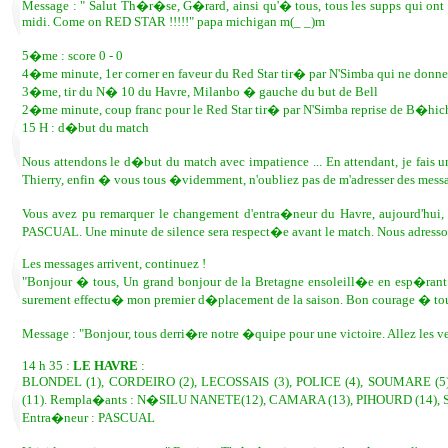
Message : " Salut Th�r�se, G�rard, ainsi qu'� tous, tous les supps qui ont fait
midi. Come on RED STAR !!!!!" papa michigan m(_ _)m
5�me : score 0 - 0
4�me minute, 1er corner en faveur du Red Star tir� par N'Simba qui ne donne
3�me, tir du N� 10 du Havre, Milanbo � gauche du but de Bell
2�me minute, coup franc pour le Red Star tir� par N'Simba reprise de B�hi
15 H : d�but du match
Nous attendons le d�but du match avec impatience ... En attendant, je fais
Thierry, enfin � vous tous �videmment, n'oubliez pas de m'adresser des m
Vous avez pu remarquer le changement d'entra�neur du Havre, aujourd'hu
PASCUAL. Une minute de silence sera respect�e avant le match. Nous adre
Les messages arrivent, continuez !
"Bonjour � tous, Un grand bonjour de la Bretagne ensoleill�e en esp�rant u
surement effectu� mon premier d�placement de la saison. Bon courage � tous 
Message : "Bonjour, tous derri�re notre �quipe pour une victoire. Allez les ve
14 h 35 :
LE HAVRE
:
BLONDEL (1), CORDEIRO (2), LECOSSAIS (3), POLICE (4), SOUMARE (
(11). Rempla�ants : N�SILU NANETE(12), CAMARA (13), PIHOURD (14), S
Entra�neur : PASCUAL