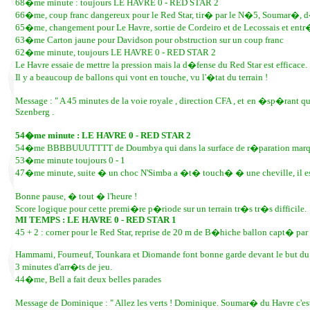
68�me minute : toujours LE HAVRE 0 - RED STAR 2
66�me, coup franc dangereux pour le Red Star, tir� par le N�5, Soumar�, 
65�me, changement pour Le Havre, sortie de Cordeiro et de Lecossais et entr
63�me Carton jaune pour Davidson pour obstruction sur un coup franc
62�me minute, toujours LE HAVRE 0 - RED STAR 2
Le Havre essaie de mettre la pression mais la d�fense du Red Star est efficace.
Il y a beaucoup de ballons qui vont en touche, vu l'�tat du terrain !
Message : " A 45 minutes de la voie royale , direction CFA , et en �sp�rant 
Szenberg .
54�me minute : LE HAVRE 0 - RED STAR 2
54�me BBBBUUUTTTT de Doumbya qui dans la surface de r�paration marque l
53�me minute toujours 0 - 1
47�me minute, suite � un choc N'Simba a �t� touch� � une cheville, il est s
Bonne pause, � tout � l'heure !
Score logique pour cette premi�re p�riode sur un terrain tr�s tr�s difficile.
MI TEMPS : LE HAVRE 0 - RED STAR 1
45 + 2 : corner pour le Red Star, reprise de 20 m de B�hiche ballon capt� par
Hammami, Fourneuf, Tounkara et Diomande font bonne garde devant le but du 
3 minutes d'arr�ts de jeu.
44�me, Bell a fait deux belles parades
Message de Dominique : " Allez les verts ! Dominique. Soumar� du Havre c'est 