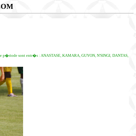
COM
�riode sont entr�s : ANASTASE, KAMARA, GUYON, N'SINGI, DANTAS,