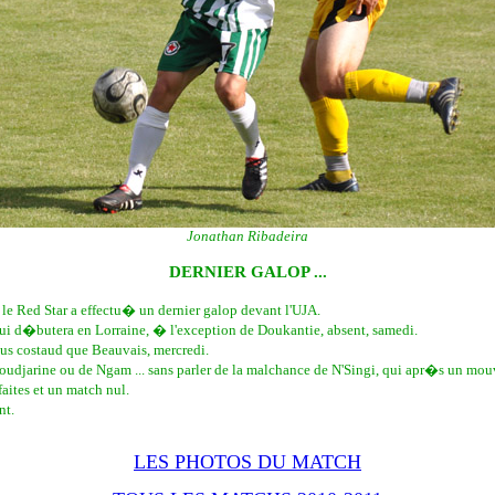
Jonathan Ribadeira
DERNIER GALOP ...
e Red Star a effectu� un dernier galop devant l'UJA.
i d�butera en Lorraine, � l'exception de Doukantie, absent, samedi.
us costaud que Beauvais, mercredi.
udjarine ou de Ngam ... sans parler de la malchance de N'Singi, qui apr�s un mouve
ites et un match nul.
nt.
LES PHOTOS DU MATCH