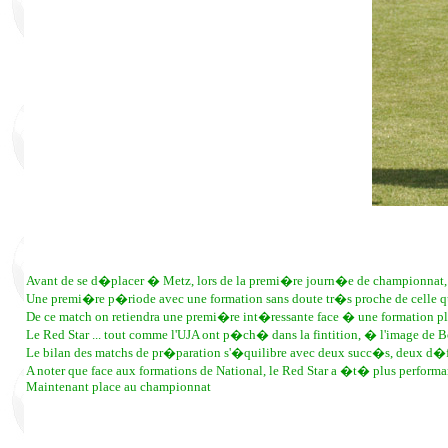
Avant de se d�placer � Metz, lors de la premi�re journ�e de championnat, l
Une premi�re p�riode avec une formation sans doute tr�s proche de celle qu
De ce match on retiendra une premi�re int�ressante face � une formation pl
Le Red Star ... tout comme l'UJA ont p�ch� dans la fintition, � l'image de Bo
Le bilan des matchs de pr�paration s'�quilibre avec deux succ�s, deux d�fa
A noter que face aux formations de National, le Red Star a �t� plus performa
Maintenant place au championnat