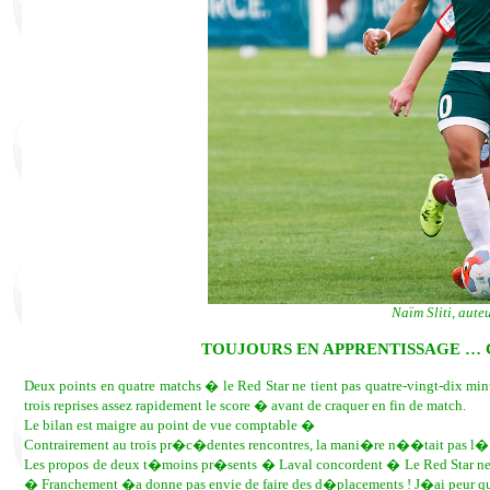
Naïm Sliti, aute
TOUJOURS EN APPRENTISSAGE … 
Deux points en quatre matchs � le Red Star ne tient pas quatre-vingt-dix m
trois reprises assez rapidement le score � avant de craquer en fin de match.
Le bilan est maigre au point de vue comptable �
Contrairement au trois pr�c�dentes rencontres, la mani�re n��tait pas l� 
Les propos de deux t�moins pr�sents � Laval concordent � Le Red Star ne 
� Franchement �a donne pas envie de faire des d�placements ! J�ai peur que 