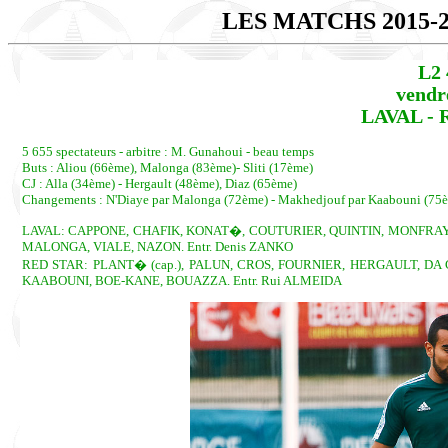
LES MATCHS 2015-
L2 
vendr
LAVAL - R
5 655 spectateurs - arbitre : M. Gunahoui - beau temps
Buts : Aliou (66ème), Malonga (83ème)- Sliti (17ème)
CJ : Alla (34ème) - Hergault (48ème), Diaz (65ème)
Changements : N'Diaye par Malonga (72ème) - Makhedjouf par Kaabouni (75è
LAVAL: CAPPONE, CHAFIK, KONAT�, COUTURIER, QUINTIN, MONFRAY, G
MALONGA, VIALE, NAZON. Entr. Denis ZANKO
RED STAR: PLANT� (cap.), PALUN, CROS, FOURNIER, HERGAULT, DA C
KAABOUNI, BOE-KANE, BOUAZZA. Entr. Rui ALMEIDA