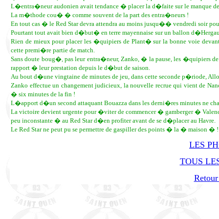
L�entra�neur audonien avait tendance � placer la d�faite sur le manque de 
La m�thode cou� � comme souvent de la part des entra�neurs !
En tout cas � le Red Star devra attendra au moins jusqu�� vendredi soir pour 
Pourtant tout avait bien d�but� en terre mayennaise sur un ballon d�Hergault,
Rien de mieux pour placer les �quipiers de Plant� sur la bonne voie devan
cette premi�re partie de match.
Sans doute boug�, pas leur entra�neur, Zanko, � la pause, les �quipiers de
rapport � leur prestation depuis le d�but de saison.
Au bout d�une vingtaine de minutes de jeu, dans cette seconde p�riode, Allou
Zanko effectue un changement judicieux, la nouvelle recrue qui vient de Na
� six minutes de la fin !
L�apport d�un second attaquant Bouazza dans les derni�res minutes ne chan
La victoire devient urgente pour �viter de commencer � gamberger � Valenci
peu inconstante � au Red Star d�en profiter avant de se d�placer au Havre.
Le Red Star ne peut pu se permettre de gaspiller des points � la � maison � !
LES P
TOUS LES
Retour 