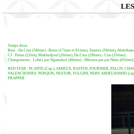
LES
Temps doux
Buts : Da Cruz (58ème) - Butin (17ème et 81ème), Tamèze (59ème), Abdelhami
CJ : Palun (22èm), Makhedjouf (26ème), Da Cruz (28ème) - Ciss (35ème)
Changements : Lefaix par Ngamukol (46ème) - Mbenza par par Ndao (65ème),
RED STAR : PLANTE (Cap.), AMIEUX, BASTOS, FOURNIER, PALUN, CHA
VALENCIENNES: PERQUIS, NESTOR, FULGINI, NERY, ABDELHAMID (cap.)
FRAPPER