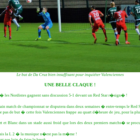
Le but de Da Cruz bien insuffisant pour inquiéter Valenciennes
UNE BELLE CLAQUE !
h � les Nordistes gagnent sans discussion 5-1 devant un Red Star r�sign� !
hain match de championnat se disputera dans deux semaines � entre-temps le Red 
as de but � cette fois Valenciennes frappe au quart d�heure de jeu, pour la plus gr
rt et Blanc dans un stade aussi froid que lors des deux premiers matchs� se pro
ais la L 2 � la musique n�est pas la m�me !
t pas loin de faire le break.