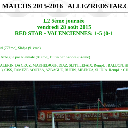
 MATCHS 2015-2016
ALLEZREDSTAR.
L2 5ème journée
vendredi 28 août 2015
RED STAR - VALENCIENNES: 1-5 (0-1
d (77ème), Slidja (91ème)
 Azbague par Niakhaté (81ème), Butin par Kaboré (84ème)
VALERIN, DA CRUZ, MAKHEDJOUF, DIAZ, SLITI, LEFAIX. Rempl. : BALIJON
, CISS, TAMEZE AOUTSA, AZBAGUE, BUTIN, MBENZA, SLIDJA. Rempl. : CH