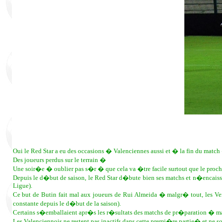
Oui le Red Star a eu des occasions � Valenciennes aussi et � la fin du matc
Des joueurs perdus sur le terrain �
Une soir�e � oublier pas s�r � que cela va �tre facile surtout que le proc
Depuis le d�but de saison, le Red Star d�bute bien ses matchs et n�encaisse p
Ligue).
Ce but de Butin fait mal aux joueurs de Rui Almeida � malgr� tout, les Ve
constante depuis le d�but de la saison).
Certains s�emballaient apr�s les r�sultats des matchs de pr�paration � m
Les Valenciennois ne restent pas inactifs dans cette premi�re partie� et ne son