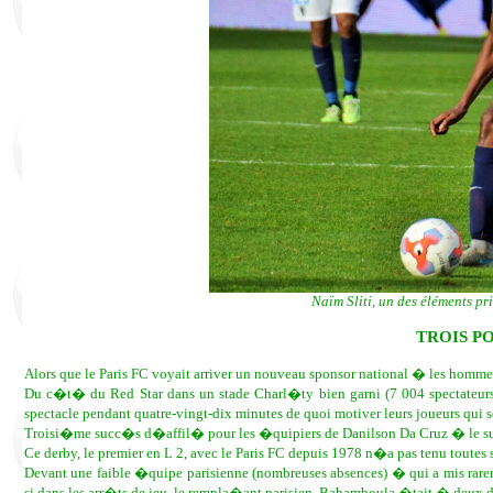
Naïm Sliti, un des éléments pr
TROIS PO
Alors que le Paris FC voyait arriver un nouveau sponsor national � les hommes
Du c�t� du Red Star dans un stade Charl�ty bien garni (7 004 spectateurs) d
spectacle pendant quatre-vingt-dix minutes de quoi motiver leurs joueurs qui s
Troisi�me succ�s d�affil� pour les �quipiers de Danilson Da Cruz � le su
Ce derby, le premier en L 2, avec le Paris FC depuis 1978 n�a pas tenu toutes 
Devant une faible �quipe parisienne (nombreuses absences) � qui a mis r
si dans les arr�ts de jeu, le rempla�ant parisien, Bahamboula �tait � deux do