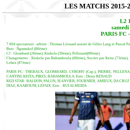
LES MATCHS 2015-
L2 
samedi
PARIS FC -
7 004 spectateurs - arbitre : Thomas Léonard assisté de Gilles Lang et Pascal P
Buts : Ngamukol (86ème)
CJ : Glombard (26ème), Kinkela (30ème), Pellenard(89ème)
Changements : Kinkela par Bahamboula (66ème), Socrier par Keita (73ème), T
Lefaix (87ème)
PARIS FC: THEBAUX, GLOMBARD, LYBOHY (Cap.), PIERRE, PELLEN
CANTINI, KEITA, PIRES, BAHAMBOULA. Entr. : Denis RENAUD
RED STAR: BALIJON, PALUN, JEANVIER, FOURNIER, AMIEUX, DA CRUZ (
DIAZ, KAABOUNI, LEFAIX. Entr. : RUI ALMEIDA