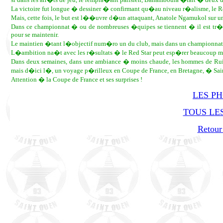
La victoire fut longue � dessiner � confirmant qu�au niveau r�alisme, le 
Mais, cette fois, le but est l��uvre d�un attaquant, Anatole Ngamukol sur u
Dans ce championnat � ou de nombreuses �quipes se tiennent � il est tr�
pour se maintenir.
Le maintien �tant l�objectif num�ro un du club, mais dans un championnat
L�ambition na�t avec les r�sultats � le Red Star peut esp�rer beaucoup m
Dans deux semaines, dans une ambiance � moins chaude, les hommes de Rui 
mais d�ici l�, un voyage p�rilleux en Coupe de France, en Bretagne, � Sai
Attention � la Coupe de France et ses surprises !
LES P
TOUS LES
Retour 