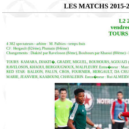
LES MATCHS 2015-
L2 
vendred
TOURS 
4 382 spectateurs - arbitre : M. Palhies - temps frais
CJ : Hergault (62ème), Plumain (84ème)
Changements : Diakité par Raveloson (8ème), Bouhours par Khaoui (80ème) -
TOURS: KAMARA, DIAKIT�, GRADIT, MIGUEL, BOUHOURS, AGOUAZI (
RAVELOSON, KHAOUI, BERGOUGNOUX, MALFLEURY. Entra�neur : Mar
RED STAR: BALIJON, PALUN, CROS, FOURNIER, HERGAULT, DA CRUZ
MARIE, JEANVIER, KAABOUNI, CHAVALERIN. Entra�neur : Rui ALMEID