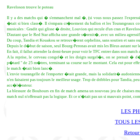
Raveloson trouve le poteau
Il y a des matchs qui � s'emmanchent mal �, (si vous nous passez l'expressi
�tait si bien class�. Il s'empara cr�nement du ballon et les Tourangeaux cou
musicales : Gradit qui glisse � droite, Louvion qui recule d'un cran et Ravelos
D'autant que le Red Star afficha une grande s�renit�, avec un milieu agressi
Du coup, Tandia et Kouakou se retrouv�rent orphelins, sans soutien et sans ou
Depuis le d�but de saison, seul Bourg-Peronas avait mis les Bleus autant sur l
En fait, il fallut attendre la demi-heure pour voir le TFC entrer dans son match
A la reprise, le cerveau congel� et les doigts surgel�s, on se prenait � 
p�tard " de 25 m�tres, terminant sa course sur le montant. Cela eut pour effe
le match �tait bien lanc�.
L'envie tourangelle de l'emporter �tait grande, mais la solidarit� audonienne
n'en faisaient pas toujours le meilleur usage. Trop de dribbles pour Tandia, pe
acc�l�rateur.
La blessure de Bouhours en fin de match amena un nouveau jeu de chaises mu
match nul n'offensait pas la logique. Et ce n'�tait pas un si mauvais point, c
LES P
TOUS LES
Retour 