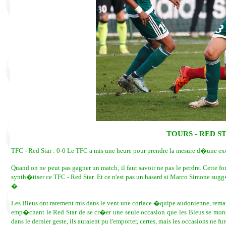
TOURS - RED S
TFC - Red Star : 0-0 Le TFC a mis une heure pour prendre la mesure d�une ex
Quand on ne peut pas gagner un match, il faut savoir ne pas le perdre. Cette for
synth�tiser ce TFC - Red Star. Et ce n'est pas un hasard si Marco Simone sug
�.
Les Bleus ont rarement mis dans le vent une coriace �quipe audonienne, rema
emp�chant le Red Star de se cr�er une seule occasion que les Bleus se mon
dans le dernier geste, ils auraient pu l'emporter, certes, mais les occasions ne f