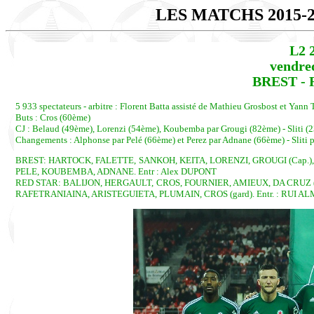
LES MATCHS 2015-
L2 
vendred
BREST - R
5 933 spectateurs - arbitre : Florent Batta assisté de Mathieu Grosbost et Yan
Buts : Cros (60ème)
CJ : Belaud (49ème), Lorenzi (54ème), Koubemba par Grougi (82ème) - Sliti
Changements : Alphonse par Pelé (66ème) et Perez par Adnane (66ème) - Sliti
BREST: HARTOCK, FALETTE, SANKOH, KEITA, LORENZI, GROUGI (Cap.)
PELE, KOUBEMBA, ADNANE. Entr : Alex DUPONT
RED STAR: BALIJON, HERGAULT, CROS, FOURNIER, AMIEUX, DA CRUZ 
RAFETRANIAINA, ARISTEGUIETA, PLUMAIN, CROS (gard). Entr. : RUI A