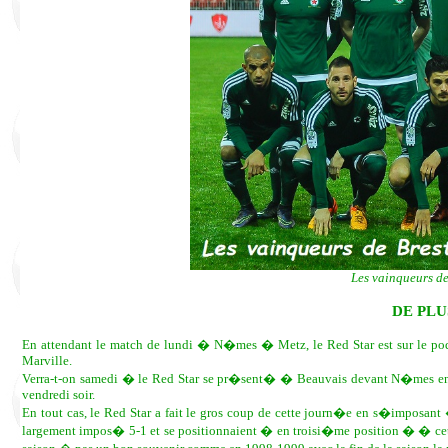
Les vainqueurs de
DE PLU
En attendant le match de lundi � N�mes � Metz, le Red Star est sur le p
Marville.
Verra-t-on samedi � le Red Star se pr�sent� � Beauvais devant N�mes en 
vendredi soir.
En tout cas, le Red Star a fait le gros coup de cette journ�e en s�imposan
largement impos� 5-1 et se positionnaient � en troisi�me position � � ce