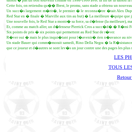
saison � pas un bon souvenir comme en 1998-1999 avec la fin de la saison la 
Cette fois, on retiendra qu�� Brest, le promu, sans stade a obtenu un nouveau 
Un succ�s largement m�rit�, le premier � le reconna�tre �tait Alex Dupo
Red Star en � finale � Marville aux tirs au but) � La meilleure �quipe que 
Une nouvelle fois, le Red Star a montr� sa force, sa d�fense (la meilleure)
Et, comme au match aller, un d�fenseur Pierrick Cros a succ�d� � R�mi Fo
Six points de pris � six points qui permettent au Red Star de r�ver.
R�ver oui � mais le plus inqui�tant pour l�avenir� rien n�avance au nive
Un stade Bauer qui comm�morait samedi, Rino Della Negra � la R�sistance �
que ce joueur et d�autres se sont lev�s un jour contre une des pages les pl
LES P
TOUS LES
Retour 