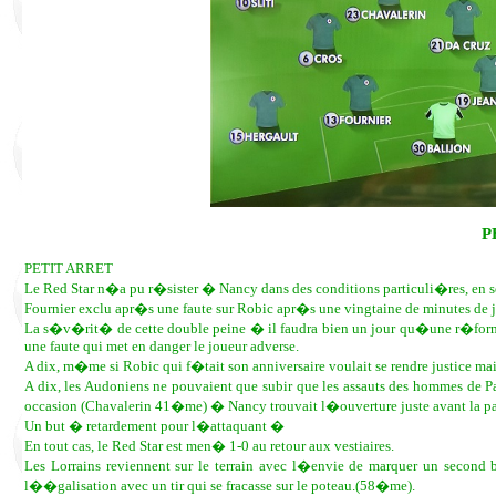
P
PETIT ARRET
Le Red Star n�a pu r�sister � Nancy dans des conditions particuli�res, en s
Fournier exclu apr�s une faute sur Robic apr�s une vingtaine de minutes de j
La s�v�rit� de cette double peine � il faudra bien un jour qu�une r�fo
une faute qui met en danger le joueur adverse.
A dix, m�me si Robic qui f�tait son anniversaire voulait se rendre justice mais
A dix, les Audoniens ne pouvaient que subir que les assauts des hommes de 
occasion (Chavalerin 41�me) � Nancy trouvait l�ouverture juste avant la pau
Un but � retardement pour l�attaquant �
En tout cas, le Red Star est men� 1-0 au retour aux vestiaires.
Les Lorrains reviennent sur le terrain avec l�envie de marquer un second 
l��galisation avec un tir qui se fracasse sur le poteau.(58�me).