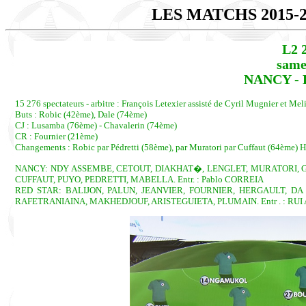
LES MATCHS 2015-
L2 
same
NANCY - R
15 276 spectateurs - arbitre : François Letexier assisté de Cyril Mugnier et Mel
Buts : Robic (42ème), Dale (74ème)
CJ : Lusamba (76ème) - Chavalerin (74ème)
CR : Fournier (21ème)
Changements : Robic par Pédretti (58ème), par Muratori par Cuffaut (64ème) H
NANCY: NDY ASSEMBE, CETOUT, DIAKHAT�, LENGLET, MURATORI, GUI
CUFFAUT, PUYO, PEDRETTI, MABELLA. Entr. : Pablo CORREIA
RED STAR: BALIJON, PALUN, JEANVIER, FOURNIER, HERGAULT, DA C
RAFETRANIAINA, MAKHEDJOUF, ARISTEGUIETA, PLUMAIN. Entr . : RU