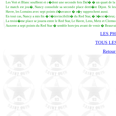
Les Vert et Blanc souffrent et c�dent une seconde fois Dal� � un quart de la 
Le match est jou�, Nancy consolide sa seconde place derri�re Dijon. Si 
Havre, les Lorrains avec sept points d�avance � s�y rapprochent aussi.
En tout cas, Nancy a mis fin � l�invincibilit� du Red Star, � l�ext�rieur, d
La troisi�me place se jouera entre le Red Star, Le Havre, Lens, Metz et Clermo
Auxerre a sept points du Red Star � semble hors-jeu avant de venir � Beauvai
LES P
TOUS LES
Retour 