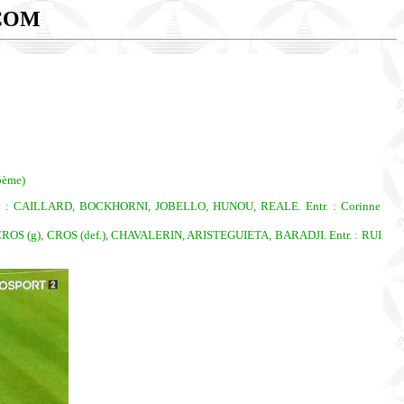
COM
5ème)
 CAILLARD, BOCKHORNI, JOBELLO, HUNOU, REALE. Entr. : Corinne
 (g), CROS (def.), CHAVALERIN, ARISTEGUIETA, BARADJI. Entr. : RUI