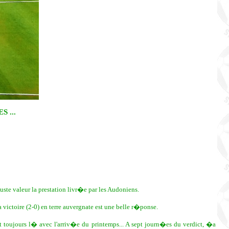
 ...
ste valeur la prestation livr�e par les Audoniens.
 victoire (2-0) en terre auvergnate est une belle r�ponse.
est toujours l� avec l'arriv�e du printemps... A sept journ�es du verdict, �a