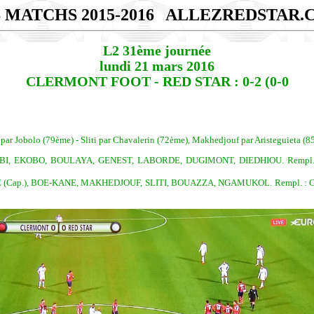
 MATCHS 2015-2016
ALLEZREDSTAR.
L2 31ème journée
lundi 21 mars 2016
CLERMONT FOOT - RED STAR : 0-2 (0-0
ar Jobolo (79ème) - Sliti par Chavalerin (72ème), Makhedjouf par Aristeguieta (8
, EKOBO, BOULAYA, GENEST, LABORDE, DUGIMONT, DIEDHIOU. Rempl. :
ap.), BOE-KANE, MAKHEDJOUF, SLITI, BOUAZZA, NGAMUKOL. Rempl. : CROS