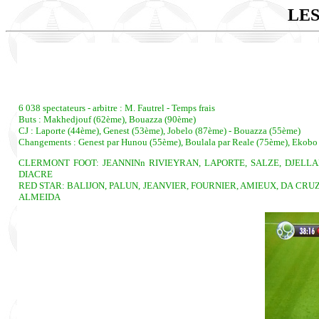
LES
6 038 spectateurs - arbitre : M. Fautrel - Temps frais
Buts : Makhedjouf (62ème), Bouazza (90ème)
CJ : Laporte (44ème), Genest (53ème), Jobelo (87ème) - Bouazza (55ème)
Changements : Genest par Hunou (55ème), Boulala par Reale (75ème), Ekobo p
CLERMONT FOOT: JEANNINn RIVIEYRAN, LAPORTE, SALZE, DJELLABI
DIACRE
RED STAR: BALIJON, PALUN, JEANVIER, FOURNIER, AMIEUX, DA CRUZ (C
ALMEIDA