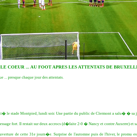
 LE COEUR ... AU FOOT APRES LES ATTENTATS DE BRUXELLES
e ... presque chaque jour des attentats.
t� le stade Montpied, lundi soir. Une partie du public de Clermont a salu� � sa ju
ge fort. Il restait sur deux accrocs (d�faite 2-0 � Nancy et contre Auxerre) et sa
ouverture de cette 31e journ�e. Surprise de l'automne puis de l'hiver, le promu 