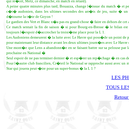
qui re�oit, Metz, ce dimanche, en match en retard).
A peine quatre minutes plus tard, Bouazza, change l�issue du match � et p
c�t� audonien, dans les ultimes secondes des arr�ts de jeu, suite � un co
d�tourne la t�te de Goyon !
Le gardien des Vert et Blanc n�a pas eu grand-chose � faire en dehors de cet
Ce match sentait la fin de saison � si pour Bourg-en-Bresse � le bilan est
toujours l�espoir d�accrocher la troisi�me place pour la L 1.
Les Audoniens demeurent � la lutte avec Le Havre qui poss�de un point de pl
pour maintenant leur distance avant les deux ultimes journ�es avec Le Havre e
Une mont�e que Lens a abandonn�e en se faisant battre sur sa pelouse par la la
prochaine en National �
Seul espoir de ne pas terminer dernier � et esp�rer un rep�chage � en cas de
Pour l�autre club francilien, Cr�teil le National se rapproche aussi avec un m
Star qui jouera peut-�tre pour un super-bonus � la L 1 ?
LES P
TOUS LES
Retour 