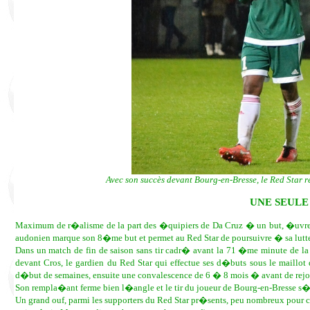
Avec son succès devant Bourg-en-Bresse, le Red Star res
UNE SEULE
Maximum de r�alisme de la part des �quipiers de Da Cruz � un but, �uvre
audonien marque son 8�me but et permet au Red Star de poursuivre � sa lutt
Dans un match de fin de saison sans tir cadr� avant la 71 �me minute de la
devant Cros, le gardien du Red Star qui effectue ses d�buts sous le maill
d�but de semaines, ensuite une convalescence de 6 � 8 mois � avant de rejo
Son rempla�ant ferme bien l�angle et le tir du joueur de Bourg-en-Bresse s�
Un grand ouf, parmi les supporters du Red Star pr�sents, peu nombreux pour 