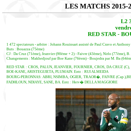
LES MATCHS 2015-
L2 
vendre
RED STAR - BO
1 472 spectateurs - arbitre : Johann Rouinsart assisté de Paul Cravo et Anthony 
Buts : Bouazza (75ème)
CJ : Da Cruz (71ème), Jeanvier (90ème + 2) - Faivre (43ème), Nirlo (77ème), B
Changements : Makhedjouf par Boe Kane (76èem) - Boujedra par M. Ba (64ème
RED STAR : CROS, PALUN, JEANVIER, FOURNIER, CROS, DA CRUZ (C)
BOE-KANE, ARISTEGUIETA, PLUMAIN. Entr. : RUI ALMEIDA
BOURG-PERONNAS: ABRI, NSIMBA, OGIER, TRAOR�, FAIVRE (Cap.),
FADHLOUN, NDIAYE, SANE, BA. Entr. : Herv� DELLA MAGGIORE