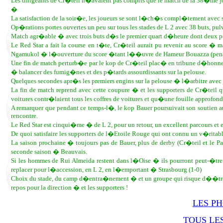
Les dirigeants de Cr�teil n�avaient pas compris que le match de la 38�me jo
�
La satisfaction de la soir�e, les joueurs se sont l�ch�s compl�tement avec 
Op�rations portes ouvertes un peu sur tous les stades de L 2 avec 38 buts, pulv
Match agr�able � avec trois buts d�s le premier quart d�heure dont deux pe
Le Red Star a fait la course en t�te, Cr�teil aurait pu revenir au score �
Ngamukol � l�ouverture du score �tant l��uvre de Hameur Bouazza (pena
Une fin de match perturb�e par le kop de Cr�teil plac� en tribune d�honne
� balancer des fumig�nes et des p�tards assourdissants sur la pelouse.
Quelques secondes apr�s les premiers engins sur la pelouse � l�arbitre avec j
La fin de match reprend avec cette coupure � et les supporters de Cr�teil q
voitures contr�laient tous les coffres de voitures et qu�une fouille approfondi
A remarquer que pendant ce temps-l�, le kop Bauer poursuivait son soutien au
rencontre.
Le Red Star est cinqui�me � de L 2, pour un retour, un excellent parcours
De quoi satisfaire les supporters de l�Etoile Rouge qui ont connu un v�rita
La saison prochaine � toujours pas de Bauer, plus de derby (Cr�teil et le Pa
seconde saison � Beauvais.
Si les hommes de Rui Almeida restent dans l�Oise � ils pourront peut-�tre
replacer pour l�accession, en L 2, en l�emportant � Strasbourg (1-0)
Choix du stade, du camp d�entra�nement � et un groupe qui risque d��tre 
repos pour la direction � et les supporters !
LES P
TOUS LES