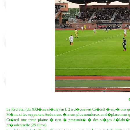
Le Red Star (du XXI�me si�cle) en L 2 a d�couvert Cr�teil � esp�rons qu�
M�me si les supporters Audoniens �taient plus nombreux en d�placemen
Cr�teil une triste plaine � rien � proximit� � des si�ges d�labr�s
pr�sidentielle (25 euros).