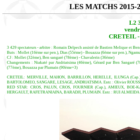
LES MATCHS 2015-
L2 
vendr
CRETEIL - 
3 429 spectateurs - arbitre : Romain Delpech assisté de Bastien Melique et Ben
Buts : Mollet (16ème sur pen.), Dias (55ème) - Bouazza (6ème sur pen.), Ngam
CJ : Mollet (32ème), Ben sangaré (78ème) - Chavalerin (36ème)
Changements : Niakaté par Andriatsima (46ème), Gérard par Ben Sangaré (78
(77ème), Bouazza par Plumain (90ème+3)
CRETEIL: MERVILLE, MAHON, BARRILLON, HERELLE, ILUNGA (Cap.)
BARTOLOMEO, SANGARE, LESAGE, ANDRIATSIMA. Entr. : Olivier ROUS
RED STAR: CROS, PALUN, CROS, FOURNIER (Cap.), AMIEUX, BOE-
HERGAULT, RAFETRANIAINA, BARADJI, PLUMAIN. Entr. : RUI ALMEIDA