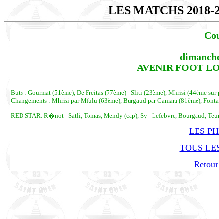
LES MATCHS 2018-
Cou
dimanche
AVENIR FOOT LOZE
Buts : Gourmat (51ème), De Freitas (77ème) - Sliti (23ème), Mhrisi (44ème sur
Changements : Mhrisi par Mfulu (63ème), Burgaud par Camara (81ème), Fonta
RED STAR: R�not - Satli, Tomas, Mendy (cap), Sy - Lefebvre, Bourgaud, Teuma
LES P
TOUS LES
Retour 