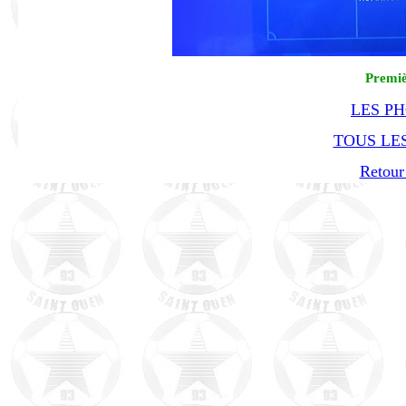
Premiè
LES P
TOUS LES
Retour 