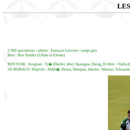
LES
2 500 spectateurs - arbitre : François Letexier - temps gris
Buts : Ben Yedder (33ème et 63ème)
RED STAR : Avognan - Tr� (Daillet, 46e), Sparagna, Dieng, El Hriti - Vialla (D
AS MONACO: Majecki - Sidib�, Disasi, Maripan, Jakobs - Matazo, Tchouameni (F