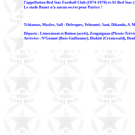
l’appellation Red Star Football Club (1974-1978) et AS Red Star 
Le stade Bauer n’a aucun secret pour Patrice !
Tchiamas, Maslov, Sall - Delesques, Yehoumé, Sani, Dikanda, A. 
Départs : Limermont et Button (arrêt), Zenguignan (Plessis-Tré
Arrivées : N’Goumé (Bois-Guillaume), Diakité (Creutzwald), Dou