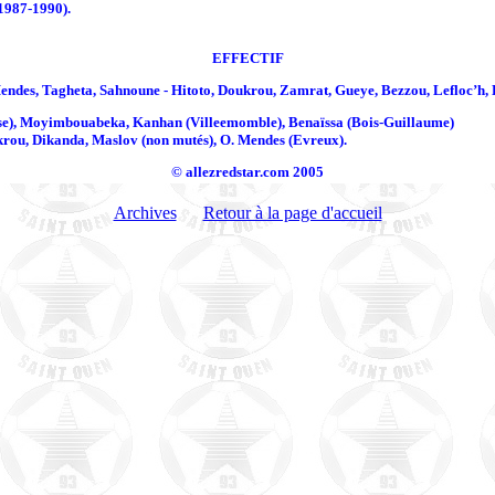
(1987-1990).
EFFECTIF
Mendes, Tagheta, Sahnoune - Hitoto, Doukrou, Zamrat, Gueye, Bezzou, Lefloc’h,
vise), Moyimbouabeka, Kanhan (Villeemomble), Benaïssa (Bois-Guillaume)
krou, Dikanda, Maslov (non mutés), O. Mendes (Evreux).
© allezredstar.com 2005
Archives
Retour à la page d'accueil