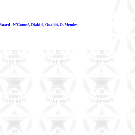
 Buard - N’Goumé, Diakité, Ouahbi, O. Mendes