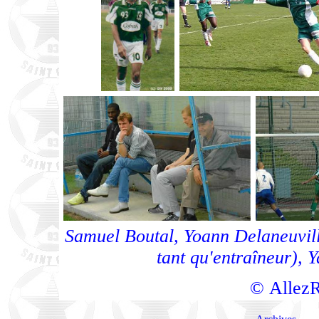
Samuel Boutal, Yoann Delaneuvill
tant qu'entraîneur),
© AllezR