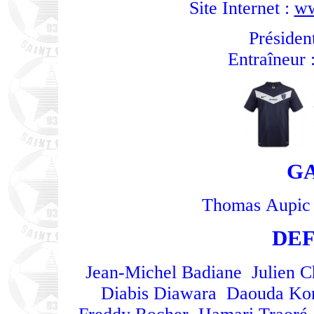
Site Internet :
ww
Préside
Entraîneur
G
Thomas Aupic
DE
Jean-Michel Badiane Julien C
Diabis Diawara Daouda Ko