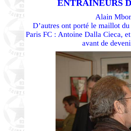
ENTRAINEURS D
Alain Mbom
D’autres ont porté le maillot du
Paris FC : Antoine Dalla Cieca, et
avant de deveni