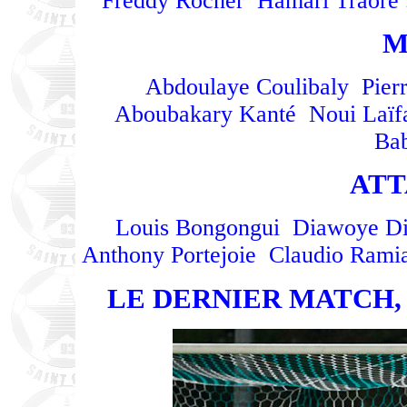
Freddy Rocher Hamari Traoré 
M
Abdoulaye Coulibaly Pie
Aboubakary Kanté Noui Laïf
Bab
ATT
Louis Bongongui Diawoye D
Anthony Portejoie Claudio Ram
LE DERNIER MATCH, A