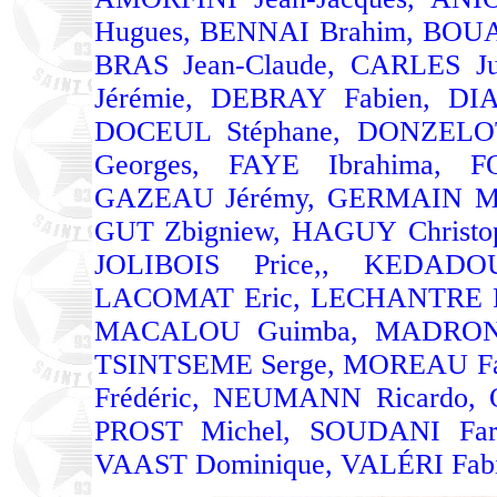
Hugues, BENNAI Brahim, BOU
BRAS Jean-Claude, CARLES 
Jérémie, DEBRAY Fabien, D
DOCEUL Stéphane, DONZELOT
Georges, FAYE Ibrahima, 
GAZEAU Jérémy, GERMAIN Mic
GUT Zbigniew, HAGUY Christ
JOLIBOIS Price,, KEDAD
LACOMAT Eric, LECHANTRE Pie
MACALOU Guimba, MADRONN
TSINTSEME Serge, MOREAU Fa
Frédéric, NEUMANN Ricardo, 
PROST Michel, SOUDANI Far
VAAST Dominique, VALÉRI Fab