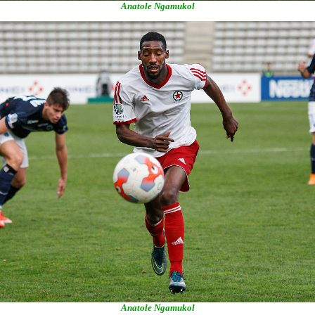
Anatole Ngamukol
Anatole Ngamukol