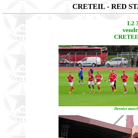
CRETEIL - RED S
L2 
vendr
CRETEIL
Dernier match 