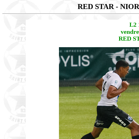
RED STAR - NIO
L2 
vendred
RED ST