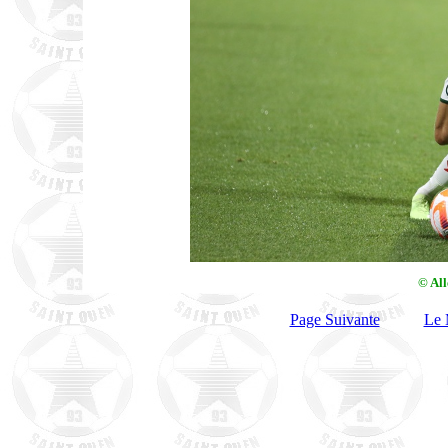
© Al
Page Suivante
Le 