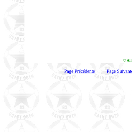
© Al
Page Précédente
Page Suivant