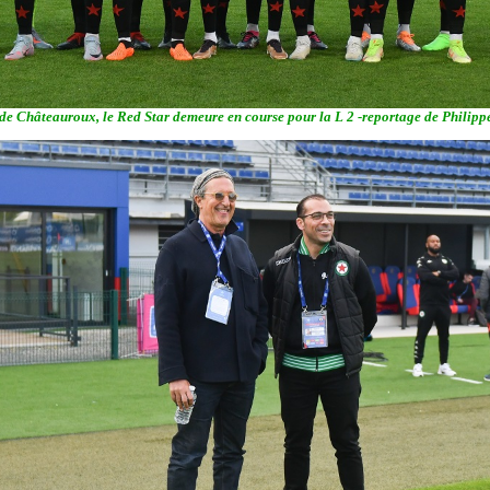
e Châteauroux, le Red Star demeure en course pour la L 2 -reportage de Philipp