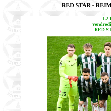
RED STAR - REI
L2 
vendredi
RED ST