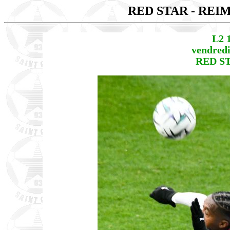
RED STAR - REI
L2 
vendredi
RED ST