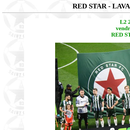
RED STAR - LAV
L2 
vendr
RED ST