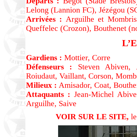
Départs :
Bégot (Stade Brestois
Lelong (Lannion FC), Jézégou (S
Arrivées :
Arguilhe et Mombris 
Queffelec (Crozon), Bouthenet (no
L’
Gardiens :
Mottier, Corre
Défenseurs :
Steven Abiven, Av
Roiudaut, Vaillant, Corson, Momb
Milieux :
Amisador, Coat, Bouthe
Attaquants :
Jean-Michel Abiven
Arguilhe, Saive
VOIR SUR LE SITE,
le