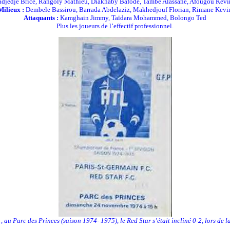
djedje Brice, Rangoly Mathieu, Diakhaby Bafodé, Tambe Alassane, Afougou Kévin
Milieux :
Dembele Bassirou, Barrada Abdelaziz, Makhedjouf Florian, Rimane Kevi
Attaquants :
Kamghain Jimmy, Taïdara Mohammed, Bolongo Ted
Plus les joueurs de l’effectif professionnel.
au Parc des Princes (saison 1974- 1975), le Red Star s’était incliné 0-2, lors de la