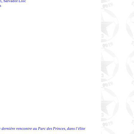
, Salvador Loïc
n
 dernière rencontre au Parc des Princes, dans l’élite