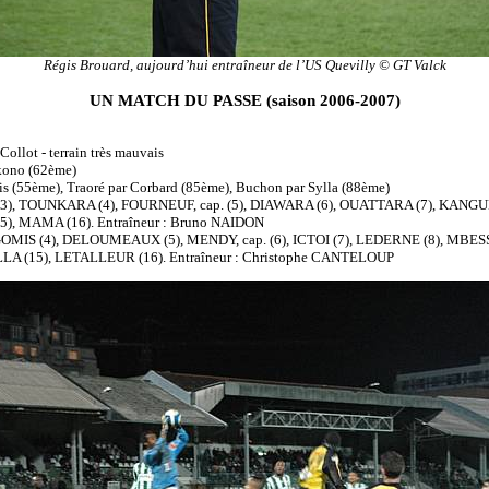
Régis Brouard, aujourd’hui entraîneur de l’US Quevilly © GT Valck
UN MATCH DU PASSE (saison 2006-2007)
Collot - terrain très mauvais
kono (62ème)
is (55ème), Traoré par Corbard (85ème), Buchon par Sylla (88ème)
3), TOUNKARA (4), FOURNEUF, cap. (5), DIAWARA (6), OUATTARA (7), KANGU
5), MAMA (16). Entraîneur : Bruno NAIDON
GOMIS (4), DELOUMEAUX (5), MENDY, cap. (6), ICTOI (7), LEDERNE (8), MBE
LLA (15), LETALLEUR (16). Entraîneur : Christophe CANTELOUP