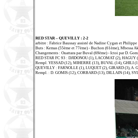
RED STAR – QUEVILLY : 2-2
arbitre : Fabrice Baussay assisté de Nadine Cygan et Philippe 
Buts : Kemas (55ème et 77ème) - Buchon (61ème), Mbessa A
Changements : Ouattara par Buval (69ème) - Ictoi par D. Gom
RED STAR FC 93 : DJIDONOU (1), LACOMAT (2), HAGUY (
Rempl. YESSAD (12), MIHERRE (13), BUVAL (14), GHILI (1
QUEVILLY : FARNOLLE (1), LUQUET (2), GIRARD (3), A. 
Rempl. : D. GOMIS (12), CORBARD (13), DILLAIN (14), SY