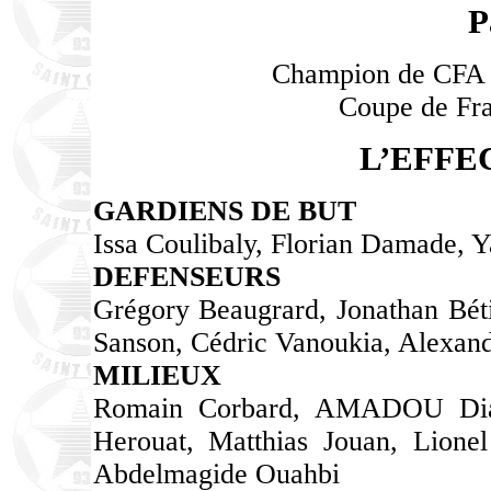
P
Champion de CFA :
Coupe de Fran
L’EFFEC
GARDIENS DE BUT
Issa Coulibaly, Florian Damade, Y
DEFENSEURS
Grégory Beaugrard, Jonathan Béti
Sanson, Cédric Vanoukia, Alexand
MILIEUX
Romain Corbard, AMADOU Dia, 
Herouat, Matthias Jouan, Lionel
Abdelmagide Ouahbi