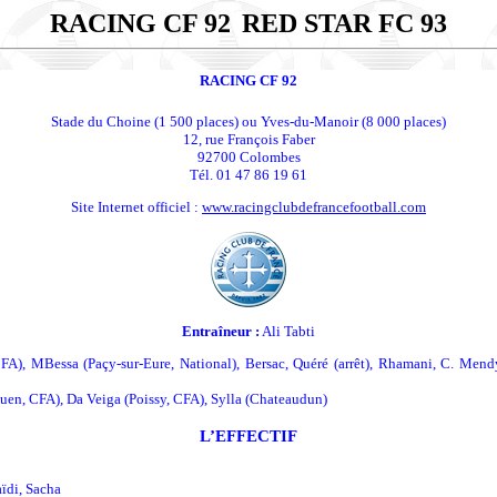
RACING CF 92
RED STAR FC 93
RACING CF 92
Stade du Choine (1 500 places) ou Yves-du-Manoir (8 000 places)
12, rue François Faber
92700 Colombes
Tél. 01 47 86 19 61
Site Internet officiel :
www.racingclubdefrancefootball.com
Entraîneur :
Ali Tabti
FA), MBessa (Paçy-sur-Eure, National), Bersac, Quéré (arrêt), Rhamani, C. Mendy
ouen, CFA), Da Veiga (Poissy, CFA), Sylla (Chateaudun)
L’EFFECTIF
aïdi, Sacha