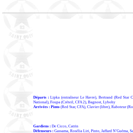
Départs :
Lipka (entraîneur Le Havre), Bertrand (Red Star C
National), Foupa (Créteil, CFA 2), Bagnost, Lybohy
Arrivées : Pinto
(Red Star, CFA), Clavier (libre), Raboteur (R
Gardiens :
De Cicco, Catrin
Défenseurs :
Gassama, Rosélia Liri, Pinto, Jaffard N’Guéma, S