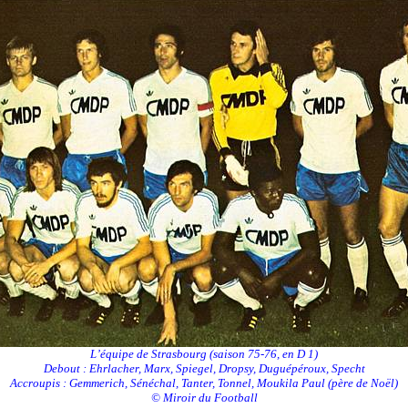
L’équipe de Strasbourg (saison 75-76, en D 1)
Debout : Ehrlacher, Marx, Spiegel, Dropsy, Duguépéroux, Specht
Accroupis : Gemmerich, Sénéchal, Tanter, Tonnel, Moukila Paul (père de Noël)
© Miroir du Football