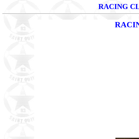
RACING C
RACI