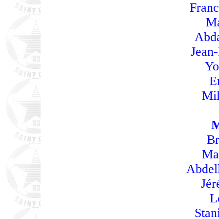
Franc
Ma
Abda
Jean-
Yo
E
Mi
Br
Ma
Abdel
Jé
L
Stan