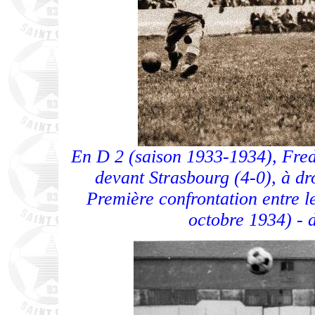
En D 2 (saison 1933-1934), Fred
devant Strasbourg (4-0), à dr
Première confrontation entre l
octobre 1934) - d