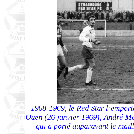
1968-1969, le Red Star l’emporte
Ouen (26 janvier 1969), André Mér
qui a porté auparavant le maill