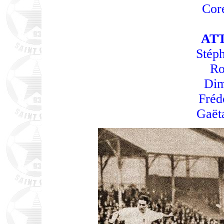
Cor
AT
Stép
Ro
Dim
Fréd
Gaët