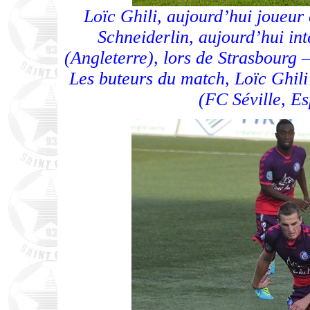
Loïc Ghili, aujourd’hui joueu
Schneiderlin, aujourd’hui in
(Angleterre), lors de Strasbourg 
Les buteurs du match, Loïc Ghili
(FC Séville, E