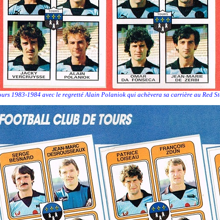
ours 1983-1984 avec le regretté Alain Polaniok qui achèvera sa carrière au Red St