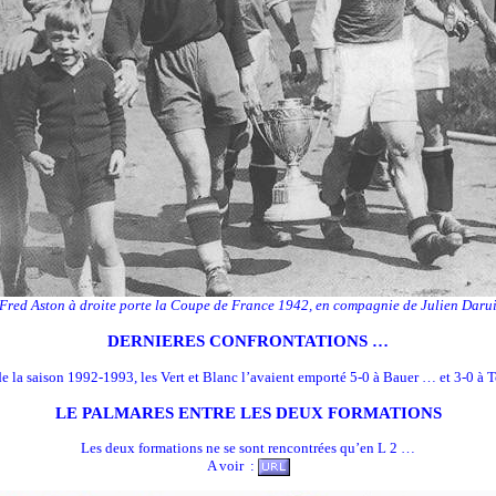
Fred Aston à droite porte la Coupe de France 1942, en compagnie de Julien Daru
DERNIERES CONFRONTATIONS …
de la saison 1992-1993, les Vert et Blanc l’avaient emporté 5-0 à Bauer … et 3-0 à T
LE PALMARES ENTRE LES DEUX FORMATIONS
Les deux formations ne se sont rencontrées qu’en L 2 …
A voir :