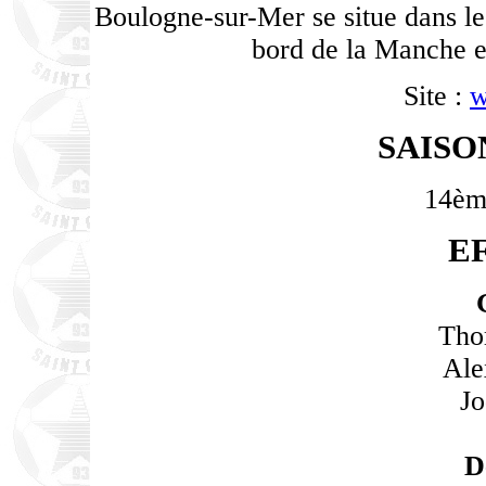
Boulogne-sur-Mer se situe dans le 
bord de la Manche e
Site :
w
SAISO
14èm
E
Tho
Ale
Jo
D