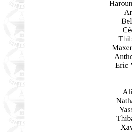
Harou
Am
Be
Cé
Thib
Maxen
Antho
Eric
Al
Nath
Yas
Thib
Xav