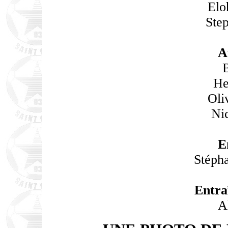
Elo
Ste
A
He
Oli
Ni
E
Stéph
Entra
A