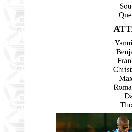
Sou
Que
ATT
Yann
Benj
Fran
Chris
Max
Romai
Da
Th