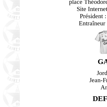
place Théodor
Site Interne
Président 
Entraîneu
G
Jor
Jean-Fr
An
DE