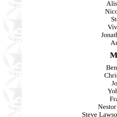
Ali
Nic
S
Viv
Jonat
A
M
Ben
Chri
J
Yo
Fr
Nestor
Steve Laws