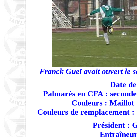
Franck Gueï avait ouvert le s
Date de
Palmarès en CFA : seconde
Couleurs : Maillot 
Couleurs de remplacement : m
Président 
Entraîneu