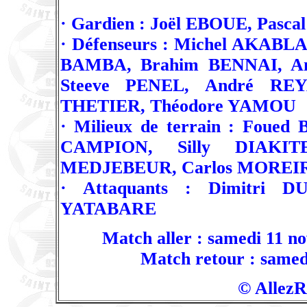
· Gardien : Joël EBOUE, Pasca
· Défenseurs : Michel AKA
BAMBA, Brahim BENNAI, A
Steeve PENEL, André REY
THETIER, Théodore YAMOU
· Milieux de terrain : Foue
CAMPION, Silly DIAKIT
MEDJEBEUR, Carlos MOREIR
· Attaquants : Dimitri D
YATABARE
Match aller : samedi 11 n
Match retour : samedi
© AllezR