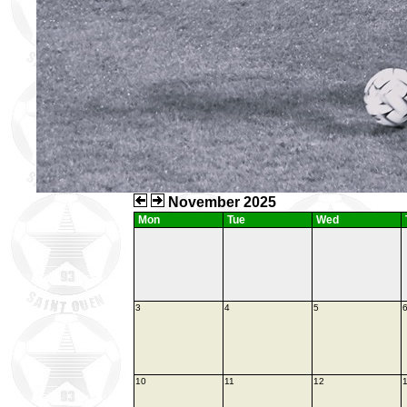
November 2025
Mon
Tue
Wed
3
4
5
10
11
12