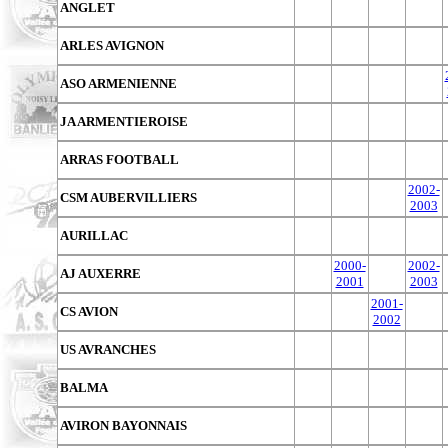
ANGLET
ARLES AVIGNON
ASO ARMENIENNE
JA ARMENTIEROISE
ARRAS FOOTBALL
2002-
CSM AUBERVILLIERS
2003
AURILLAC
2000-
2002-
AJ AUXERRE
2001
2003
2001-
CS AVION
2002
US AVRANCHES
BALMA
AVIRON BAYONNAIS