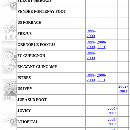
FLEURY-MEROGIS
VENDEE FONTENAY FOOT
US FORBACH
1999-
FREJUS
2000
1999-
2000-
GRENOBLE FOOT 38
2000
2001
1999-
FC GUEUGNON
2000
EN AVANT GUINGAMP
1999-
2000-
ISTRES
2000
2001
2002-
US IVRY
2003
JURA SUD FOOT
2001-
JUVISY
2002
2001-
L'HOPITAL
2002