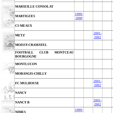
MARSEILLE CONSOLAT
1999-
MARTIGUES
2000
CS MEAUX
2001-
METZ
2002
MOISSY-CRAMAYEL
FOOTBALL CLUB MONTCEAU
BOURGOGNE
MONTLUCON
MORANGIS-CHILLY
2001-
FC MULHOUSE
2002
NANCY
2001-
NANCY B
2002
1999-
NIMES