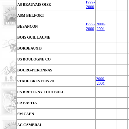
1999-
AS BEAUVAIS OISE
2000
ASM BELFORT
1999-
2000-
BESANCON
2000
2001
BOIS GUILLAUME
BORDEAUX B
US BOULOGNE CO
BOURG-PERONNAS
2000-
STADE BRESTOIS 29
2001
CS BRETIGNY FOOTBALL
CA BASTIA
SM CAEN
AC CAMBRAI