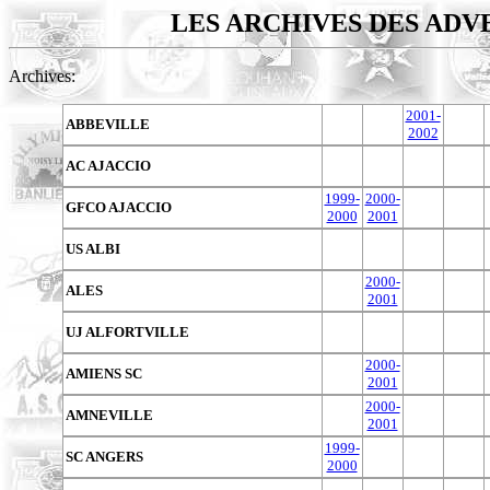
LES ARCHIVES DES ADV
Archives:
2001-
ABBEVILLE
2002
AC AJACCIO
1999-
2000-
GFCO AJACCIO
2000
2001
US ALBI
2000-
ALES
2001
UJ ALFORTVILLE
2000-
AMIENS SC
2001
2000-
AMNEVILLE
2001
1999-
SC ANGERS
2000