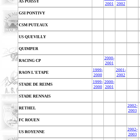
AS POISSY
2001
2002
GSI PONTIVY
CSM PUTEAUX
US QUEVILLY
QUIMPER
2000-
RACING CP
2001
1999-
2001-
RAON L'ETAPE
2000
2002
1999-
2000-
STADE DE REIMS
2000
2001
STADE RENNAIS
2002-
RETHEL
2003
FC ROUEN
2002-
US ROYENNE
2003