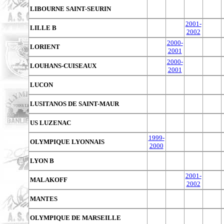
LIBOURNE SAINT-SEURIN
2001-
LILLE B
2002
2000-
LORIENT
2001
2000-
LOUHANS-CUISEAUX
2001
LUCON
LUSITANOS DE SAINT-MAUR
US LUZENAC
1999-
OLYMPIQUE LYONNAIS
2000
LYON B
2001-
MALAKOFF
2002
MANTES
OLYMPIQUE DE MARSEILLE