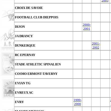
2003
CROIX DE SAVOIE
FOOTBALL CLUB DIEPPOIS
2000-
DIJON
2001
JA DRANCY
2001-
DUNKERQUE
2002
RC EPERNAY
STADE ATHLETIC SPINALIEN
COSMO ERMONT-TAVERNY
EVIAN TG
EVREUX AC
1999-
EVRY
2000